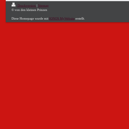
Druckversion
|
Sitemap
© von den kleinen Prinzen
Diese Homepage wurde mit
IONOS MyWebsite
erstellt.